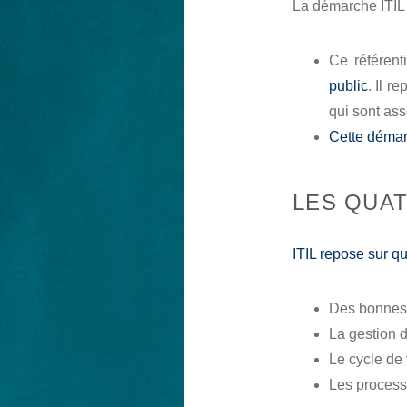
La démarche ITIL 
Ce référent
public
. Il r
qui sont as
Cette démar
LES QUAT
ITIL repose sur qua
Des bonnes 
La gestion d
Le cycle de 
Les process