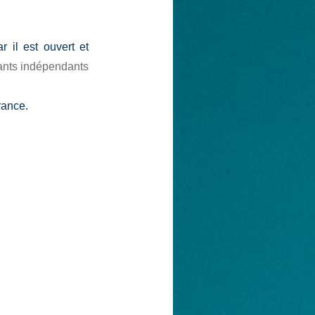
r il est ouvert et
ltants indépendants
rance.