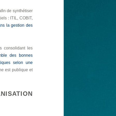
fin de synthétiser
iels : ITIL, COBIT,
ans la gestion des
es consolidant les
mble des bonnes
tiques selon une
he est publique et
NISATION