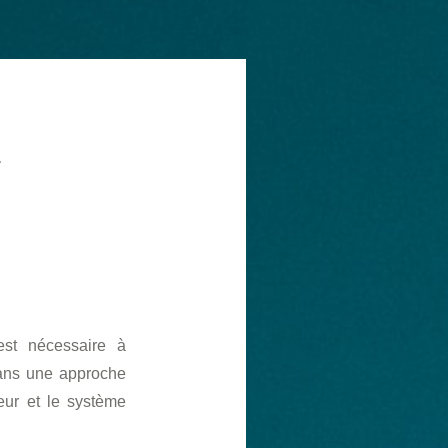
L
est nécessaire à
dans une approche
eur et le système