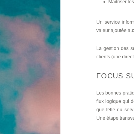
Maitriser le
Un service infor
valeur ajoutée aux
La gestion des s
clients (une direc
FOCUS SU
Les bonnes pratiq
flux logique qui d
que telle du ser
Une étape transve