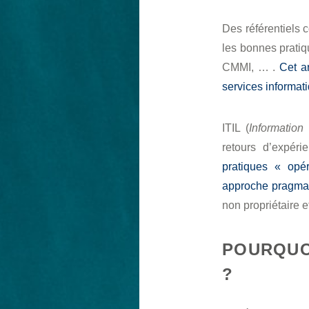
Des référentiels 
les bonnes pratiqu
CMMI, … .
Cet ar
services informat
ITIL (
Information 
retours d’expér
pratiques « opé
approche pragmati
non propriétaire 
POURQUO
?