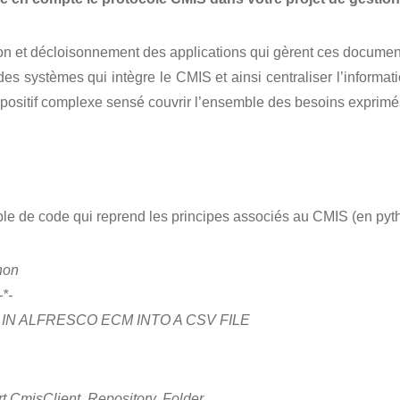
on et décloisonnement des applications qui gèrent ces documen
es systèmes qui intègre le CMIS et ainsi centraliser l’informat
spositif complexe sensé couvrir l’ensemble des besoins exprimé
 de code qui reprend les principes associés au CMIS (en pyth
hon
-*-
 IN ALFRESCO ECM INTO A CSV FILE
rt CmisClient, Repository, Folder