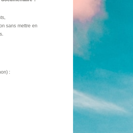
ts,
ion sans mettre en
s.
on) :