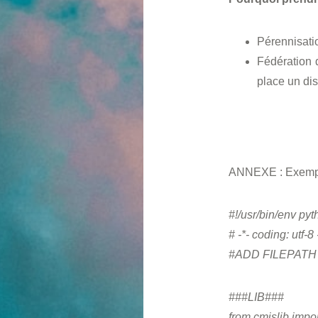
Pérennisati
Fédération d
place un di
ANNEXE : Exemple
#!/usr/bin/env pyt
# -*- coding: utf-8 
#ADD FILEPATH
###LIB###
from cmislib impo