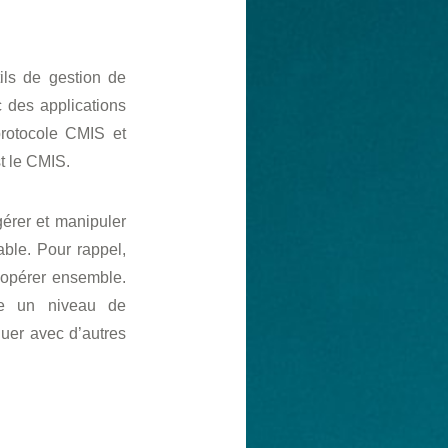
tils de gestion de
c des applications
protocole CMIS et
t le CMIS.
érer et manipuler
ble. Pour rappel,
 opérer ensemble.
re un niveau de
uer avec d’autres