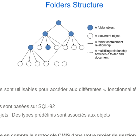
s sont utilisables pour accéder aux différentes « fonctionnal
s sont basées sur SQL-92
ets : Des types prédéfinis sont associés aux objets
e en compte le protocole CMIS dans votre projet de gestio