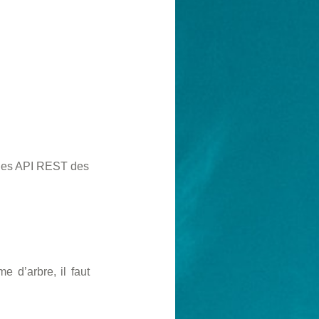
 les API REST des
 d’arbre, il faut