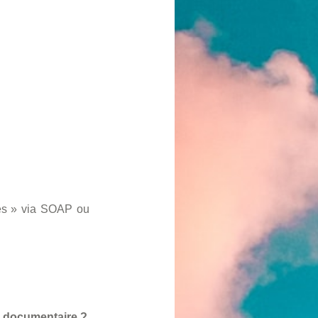
ités » via SOAP ou
n documentaire ?