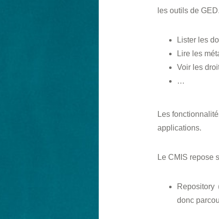
les outils de GED
Lister les d
Lire les mé
Voir les dro
…
Les fonctionnali
applications.
Le CMIS repose su
Repository 
donc parcou