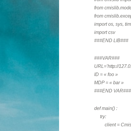
from cmislib.mode
from cmislib.exce
import os, sys, ti
import csv
###END LIB###
###VAR###
URL=’http://127.0
ID = « foo »
MDP = « bar »
###END VAR###
def main() :
try:
client = CmisCli