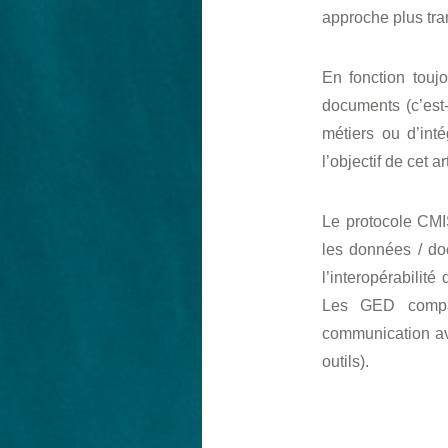
approche plus tra
En fonction toujo
documents (c’est-
métiers ou d’int
l’objectif de cet 
Le protocole CMI
les données / do
l’interopérabili
Les GED compat
communication av
outils).