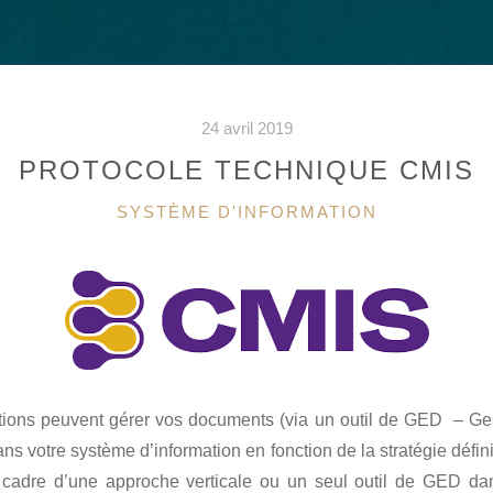
24 avril 2019
PROTOCOLE TECHNIQUE CMIS
CATÉGORIES
SYSTÈME D'INFORMATION
ations peuvent gérer vos documents (via un outil de GED – Ges
 votre système d’information en fonction de la stratégie définie
adre d’une approche verticale ou un seul outil de GED da