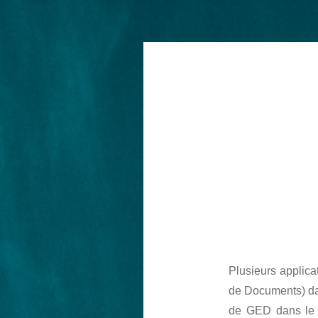
Plusieurs applic
de Documents) dans
de GED dans le c