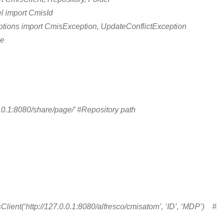
l import CmisId
ptions import CmisException, UpdateConflictException
me
.0.1:8080/share/page/’ #Repository path
ent(‘http://127.0.0.1:8080/alfresco/cmisatom’, ‘ID’, ‘MDP’) 