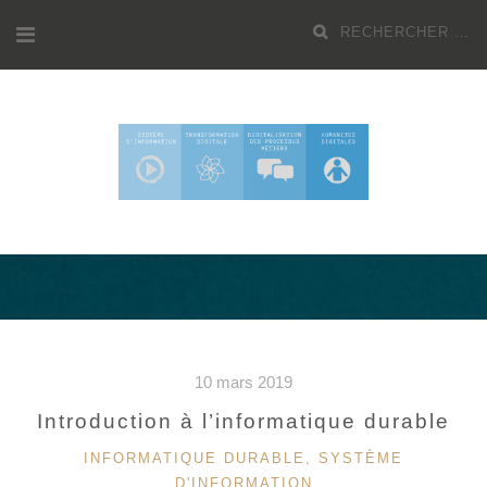
Aller
Recherche
au
pour
contenu
:
10 mars 2019
Introduction à l’informatique durable
CATÉGORIES
INFORMATIQUE DURABLE
,
SYSTÈME
D'INFORMATION